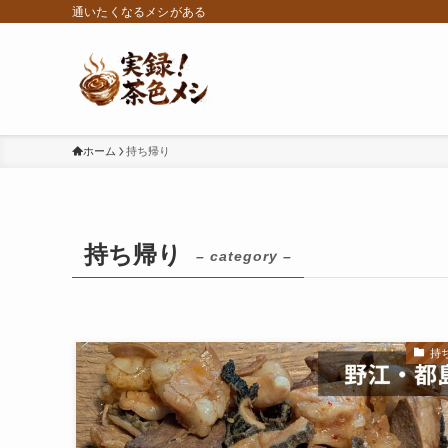
通いたくなるメシがある
ホーム
持ち帰り
持ち帰り
– category –
持