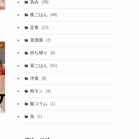
呑み
(38)
夜ごはん
(48)
定食
(12)
居酒屋
(7)
り
持ち帰り
(8)
昼ごはん
(61)
洋食
(8)
粉モン
(4)
飯コラム
(1)
魚
(1)