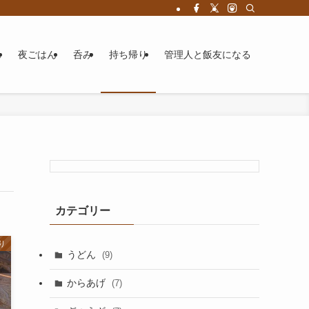
ん
夜ごはん
呑み
持ち帰り
管理人と飯友になる
カテゴリー
り
うどん
(9)
からあげ
(7)