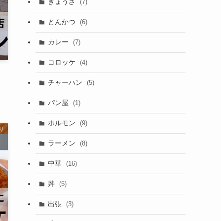
ぎょうざ
(7)
とんかつ
(6)
カレー
(7)
コロッケ
(4)
チャーハン
(5)
パン屋
(1)
ホルモン
(9)
り
ラーメン
(8)
中華
(16)
丼
(5)
出張
(3)