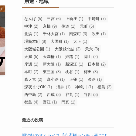
用途・地域
り
なんば
(5)
三宮
(6)
上新庄
(1)
中崎町
(7)
中津
(2)
京橋
(9)
住道
(1)
元町
(5)
北浜
(1)
千林大宮
(1)
南森町
(3)
吹田
(1)
堺筋本町
(8)
大国町
(1)
大正
(1)
大阪城公園
(1)
大阪城北詰
(2)
天六
(3)
天満
(5)
天満橋
(1)
姫路
(1)
岡山
(2)
岸辺
(1)
新大阪
(1)
新深江
(1)
日本橋
(2)
本町
(7)
東三国
(3)
桃谷
(1)
梅田
(3)
森ノ宮
(2)
森小路
(1)
正雀
(1)
淡路
(1)
深夜までOK
(1)
滝井
(1)
神崎川
(1)
福島
(2)
西中島
(2)
西成
(3)
谷九
(1)
谷四
(3)
都島
(4)
野江
(1)
門真
(1)
最近の投稿
明治軒のオムライス【心斎橋ランチ・夜ごは