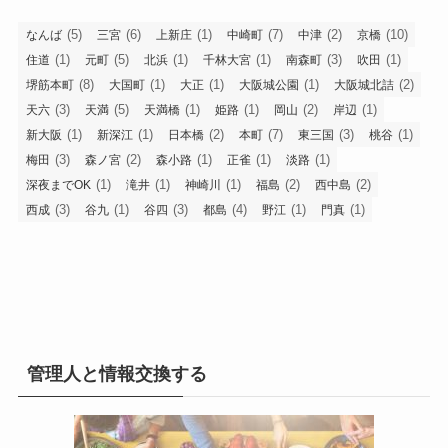
(5)
(6)
(1)
(7)
(2)
(10)
なんば
三宮
上新庄
中崎町
中津
京橋
(1)
(5)
(1)
(1)
(3)
(1)
住道
元町
北浜
千林大宮
南森町
吹田
(8)
(1)
(1)
(1)
(2)
堺筋本町
大国町
大正
大阪城公園
大阪城北詰
(3)
(5)
(1)
(1)
(2)
(1)
天六
天満
天満橋
姫路
岡山
岸辺
(1)
(1)
(2)
(7)
(3)
(1)
新大阪
新深江
日本橋
本町
東三国
桃谷
(3)
(2)
(1)
(1)
(1)
梅田
森ノ宮
森小路
正雀
淡路
(1)
(1)
(1)
(2)
(2)
深夜までOK
滝井
神崎川
福島
西中島
(3)
(1)
(3)
(4)
(1)
(1)
西成
谷九
谷四
都島
野江
門真
管理人と情報交換する