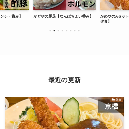
ランチ・呑み】
かどやの豚足【なんばちょい呑み】
かめやのAセッ
夕食】
最近の更新
洋食