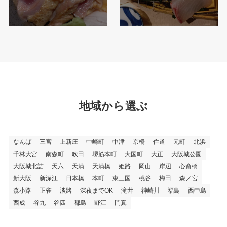
地域から選ぶ
なんば
三宮
上新庄
中崎町
中津
京橋
住道
元町
北浜
千林大宮
南森町
吹田
堺筋本町
大国町
大正
大阪城公園
大阪城北詰
天六
天満
天満橋
姫路
岡山
岸辺
心斎橋
新大阪
新深江
日本橋
本町
東三国
桃谷
梅田
森ノ宮
森小路
正雀
淡路
深夜までOK
滝井
神崎川
福島
西中島
西成
谷九
谷四
都島
野江
門真