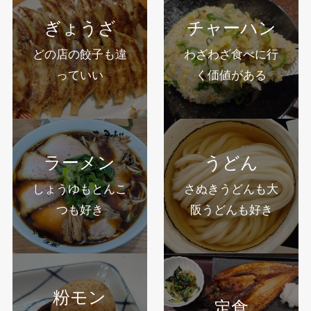
ぎょうざ
チャーハン
どの店の餃子も違
わざわざ食べに行
っていい
く価値がある
ラーメン
うどん
しょうゆもとんこ
さぬきうどんも大
つも好き
阪うどんも好き
粉モン
定食