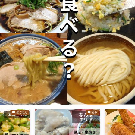
昼ごはん
呑み