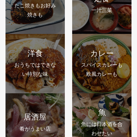
たこ焼きもお好み
一汁三菜
焼きも
洋食
カレー
おうちではできな
スパイスカレーも
い特別な味
欧風カレーも
魚
居酒屋
魚には日本酒を合
肴がうまい店
わせたい