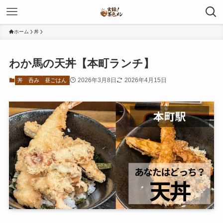
ホーム
丼
わか馬の天丼【本町ランチ】
2026年3月8日
2026年4月15日
丼
呑み
昼ごはん