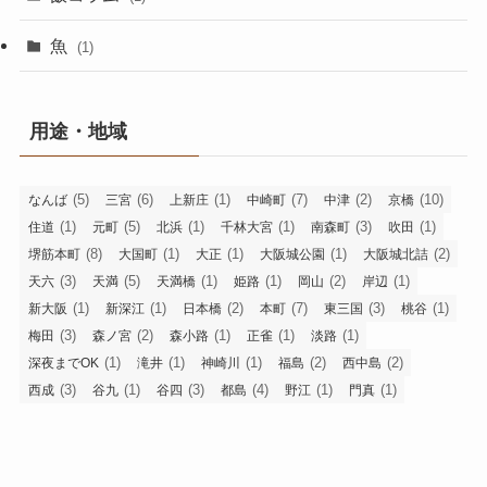
魚
(1)
用途・地域
(5)
(6)
(1)
(7)
(2)
(10)
なんば
三宮
上新庄
中崎町
中津
京橋
(1)
(5)
(1)
(1)
(3)
(1)
住道
元町
北浜
千林大宮
南森町
吹田
(8)
(1)
(1)
(1)
(2)
堺筋本町
大国町
大正
大阪城公園
大阪城北詰
(3)
(5)
(1)
(1)
(2)
(1)
天六
天満
天満橋
姫路
岡山
岸辺
(1)
(1)
(2)
(7)
(3)
(1)
新大阪
新深江
日本橋
本町
東三国
桃谷
(3)
(2)
(1)
(1)
(1)
梅田
森ノ宮
森小路
正雀
淡路
(1)
(1)
(1)
(2)
(2)
深夜までOK
滝井
神崎川
福島
西中島
(3)
(1)
(3)
(4)
(1)
(1)
西成
谷九
谷四
都島
野江
門真