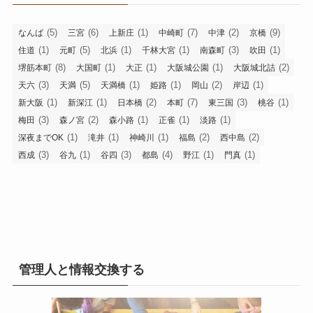
(5)
(6)
(1)
(7)
(2)
(9)
なんば
三宮
上新庄
中崎町
中津
京橋
(1)
(5)
(1)
(1)
(3)
(1)
住道
元町
北浜
千林大宮
南森町
吹田
(8)
(1)
(1)
(1)
(2)
堺筋本町
大国町
大正
大阪城公園
大阪城北詰
(3)
(5)
(1)
(1)
(2)
(1)
天六
天満
天満橋
姫路
岡山
岸辺
(1)
(1)
(2)
(7)
(3)
(1)
新大阪
新深江
日本橋
本町
東三国
桃谷
(3)
(2)
(1)
(1)
(1)
梅田
森ノ宮
森小路
正雀
淡路
(1)
(1)
(1)
(2)
(2)
深夜までOK
滝井
神崎川
福島
西中島
(3)
(1)
(3)
(4)
(1)
(1)
西成
谷九
谷四
都島
野江
門真
管理人と情報交換する