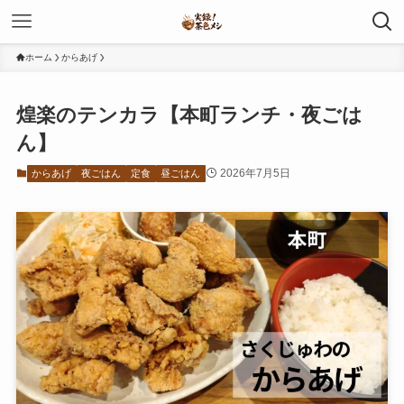
ホーム
からあげ
煌楽のテンカラ【本町ランチ・夜ごは
ん】
2026年7月5日
からあげ
夜ごはん
定食
昼ごはん