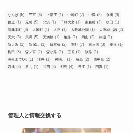
(5)
(6)
(1)
(7)
(2)
(9)
なんば
三宮
上新庄
中崎町
中津
京橋
(1)
(5)
(1)
(1)
(3)
(1)
住道
元町
北浜
千林大宮
南森町
吹田
(8)
(1)
(1)
(1)
(2)
堺筋本町
大国町
大正
大阪城公園
大阪城北詰
(3)
(5)
(1)
(1)
(2)
(1)
天六
天満
天満橋
姫路
岡山
岸辺
(1)
(1)
(2)
(7)
(3)
(1)
新大阪
新深江
日本橋
本町
東三国
桃谷
(3)
(2)
(1)
(1)
(1)
梅田
森ノ宮
森小路
正雀
淡路
(1)
(1)
(1)
(2)
(2)
深夜までOK
滝井
神崎川
福島
西中島
(3)
(1)
(3)
(4)
(1)
(1)
西成
谷九
谷四
都島
野江
門真
管理人と情報交換する