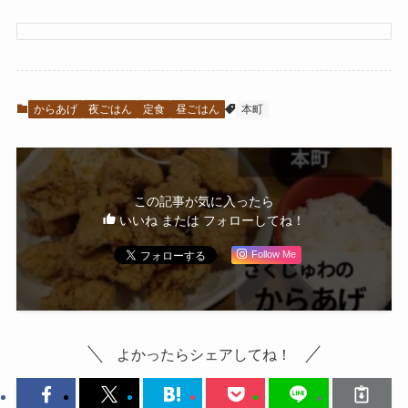
からあげ
夜ごはん
定食
昼ごはん
本町
この記事が気に入ったら
いいね または フォローしてね！
Follow Me
よかったらシェアしてね！