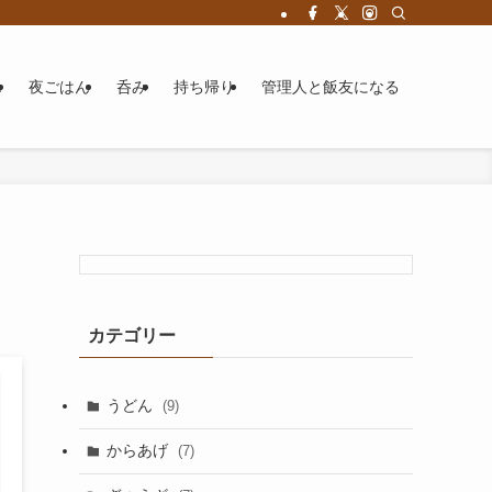
ん
夜ごはん
呑み
持ち帰り
管理人と飯友になる
カテゴリー
うどん
(9)
からあげ
(7)