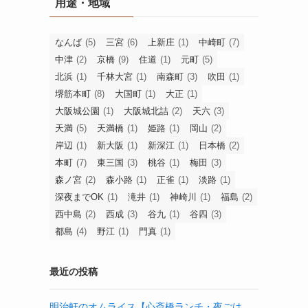
用途・地域
なんば
(5)
三宮
(6)
上新庄
(1)
中崎町
(7)
中津
(2)
京橋
(9)
住道
(1)
元町
(5)
北浜
(1)
千林大宮
(1)
南森町
(3)
吹田
(1)
堺筋本町
(8)
大国町
(1)
大正
(1)
大阪城公園
(1)
大阪城北詰
(2)
天六
(3)
天満
(5)
天満橋
(1)
姫路
(1)
岡山
(2)
岸辺
(1)
新大阪
(1)
新深江
(1)
日本橋
(2)
本町
(7)
東三国
(3)
桃谷
(1)
梅田
(3)
森ノ宮
(2)
森小路
(1)
正雀
(1)
淡路
(1)
深夜までOK
(1)
滝井
(1)
神崎川
(1)
福島
(2)
西中島
(2)
西成
(3)
谷九
(1)
谷四
(3)
都島
(4)
野江
(1)
門真
(1)
最近の投稿
明治軒のオムライス【心斎橋ランチ・夜ごは