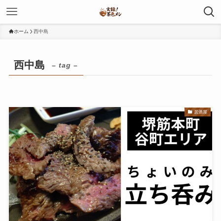
ホーム
西中島
西中島
– tag –
居酒屋