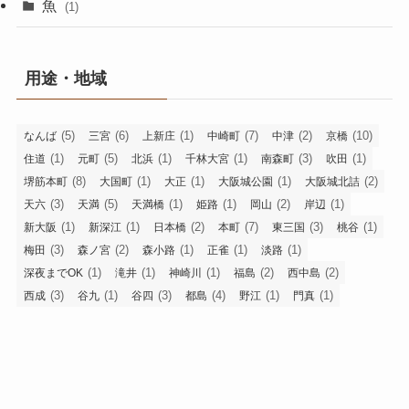
魚
(1)
用途・地域
(5)
(6)
(1)
(7)
(2)
(10)
なんば
三宮
上新庄
中崎町
中津
京橋
(1)
(5)
(1)
(1)
(3)
(1)
住道
元町
北浜
千林大宮
南森町
吹田
(8)
(1)
(1)
(1)
(2)
堺筋本町
大国町
大正
大阪城公園
大阪城北詰
(3)
(5)
(1)
(1)
(2)
(1)
天六
天満
天満橋
姫路
岡山
岸辺
(1)
(1)
(2)
(7)
(3)
(1)
新大阪
新深江
日本橋
本町
東三国
桃谷
(3)
(2)
(1)
(1)
(1)
梅田
森ノ宮
森小路
正雀
淡路
(1)
(1)
(1)
(2)
(2)
深夜までOK
滝井
神崎川
福島
西中島
(3)
(1)
(3)
(4)
(1)
(1)
西成
谷九
谷四
都島
野江
門真