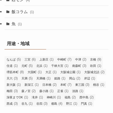
(4)
飯コラム
(1)
魚
(1)
用途・地域
(5)
(6)
(1)
(7)
(2)
(9)
なんば
三宮
上新庄
中崎町
中津
京橋
(1)
(5)
(1)
(1)
(3)
(1)
住道
元町
北浜
千林大宮
南森町
吹田
(8)
(1)
(1)
(1)
(2)
堺筋本町
大国町
大正
大阪城公園
大阪城北詰
(3)
(5)
(1)
(1)
(2)
(1)
天六
天満
天満橋
姫路
岡山
岸辺
(1)
(1)
(2)
(7)
(3)
(1)
新大阪
新深江
日本橋
本町
東三国
桃谷
(3)
(2)
(1)
(1)
(1)
梅田
森ノ宮
森小路
正雀
淡路
(1)
(1)
(1)
(2)
(2)
深夜までOK
滝井
神崎川
福島
西中島
(3)
(1)
(3)
(4)
(1)
(1)
西成
谷九
谷四
都島
野江
門真