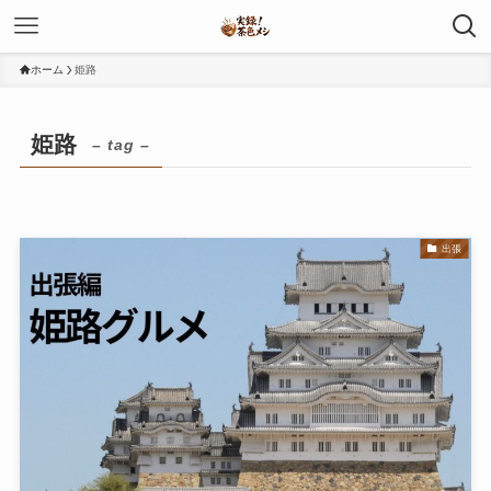
ホーム
姫路
姫路
– tag –
出張