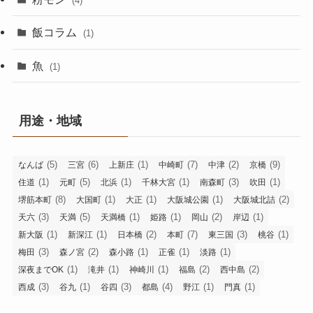
(4)
飯コラム
(1)
魚
(1)
用途・地域
(5)
(6)
(1)
(7)
(2)
(9)
なんば
三宮
上新庄
中崎町
中津
京橋
(1)
(5)
(1)
(1)
(3)
(1)
住道
元町
北浜
千林大宮
南森町
吹田
(8)
(1)
(1)
(1)
(2)
堺筋本町
大国町
大正
大阪城公園
大阪城北詰
(3)
(5)
(1)
(1)
(2)
(1)
天六
天満
天満橋
姫路
岡山
岸辺
(1)
(1)
(2)
(7)
(3)
(1)
新大阪
新深江
日本橋
本町
東三国
桃谷
(3)
(2)
(1)
(1)
(1)
梅田
森ノ宮
森小路
正雀
淡路
(1)
(1)
(1)
(2)
(2)
深夜までOK
滝井
神崎川
福島
西中島
(3)
(1)
(3)
(4)
(1)
(1)
西成
谷九
谷四
都島
野江
門真